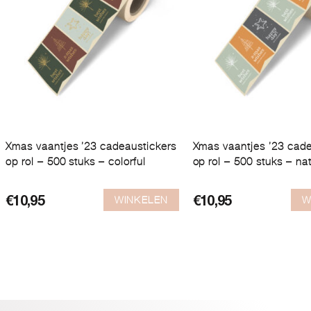
Xmas vaantjes ’23 cadeaustickers
Xmas vaantjes ’23 cade
op rol – 500 stuks – colorful
op rol – 500 stuks – nat
WINKELEN
W
€
10,95
€
10,95