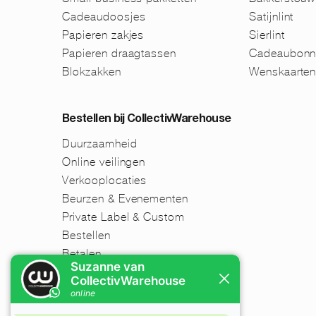
Cadeaudoosjes
Satijnlint
Papieren zakjes
Sierlint
Papieren draagtassen
Cadeaubonn
Blokzakken
Wenskaarte
Bestellen bij CollectivWarehouse
Duurzaamheid
Online veilingen
Verkooplocaties
Beurzen & Evenementen
Private Label & Custom
Bestellen
Betalen
Verzenden
Retourneren
Disclaimer