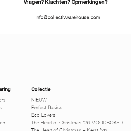
Vragen? Klachten? Opmerkingen?
info@collectivwarehouse.com
ering
Collectie
ers
NIEUW
s
Perfect Basics
Eco Lovers
men
The Heart of Christmas ’26 MOODBOARD
The Heart of Christmas – Kerst ’26