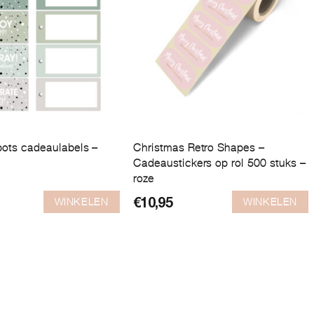
ots cadeaulabels –
Christmas Retro Shapes –
Cadeaustickers op rol 500 stuks –
roze
WINKELEN
WINKELEN
€
10,95
kelijke