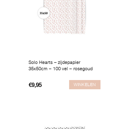
Solo Hearts – zijdepapier
35x50cm – 100 vel – rosegoud
WINKELEN
€
9,95