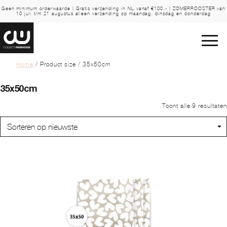
Geen minimum orderwaarde | Gratis verzending in NL vanaf €100,- | ZOMERROOSTER van
10 juli t/m 21 augustus alleen verzending op maandag, dinsdag en donderdag
Home
/ Product size / 35x50cm
35x50cm
Toont alle 9 resultaten