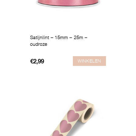
Satijnlint – 15mm – 25m –
oudroze
WINKELEN
€
2,99