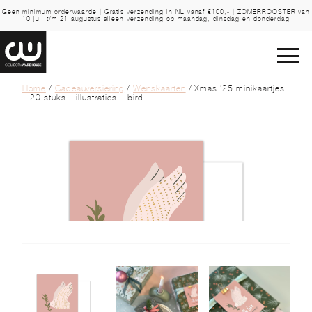
Geen minimum orderwaarde | Gratis verzending in NL vanaf €100,- | ZOMERROOSTER van
10 juli t/m 21 augustus alleen verzending op maandag, dinsdag en donderdag
Home
/
Cadeauversiering
/
Wenskaarten
/ Xmas ’25 minikaartjes
– 20 stuks – illustraties – bird