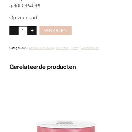
geldt OP=OP!
Op voorraad
-
+
WINKELEN
Categorieën:
Cadeauversiering
,
Collectie
,
Kerst
,
Wenskaarten
Gerelateerde producten