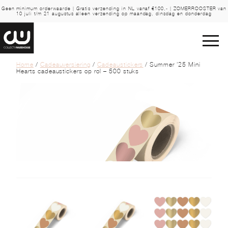
Geen minimum orderwaarde | Gratis verzending in NL vanaf €100,- | ZOMERROOSTER van
10 juli t/m 21 augustus alleen verzending op maandag, dinsdag en donderdag
Home
/
Cadeauversiering
/
Cadeaustickers
/ Summer ’25 Mini
Hearts cadeaustickers op rol – 500 stuks