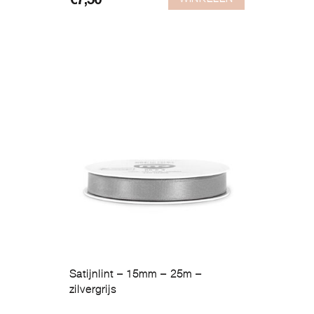
€
7,50
Satijnlint – 15mm – 25m –
zilvergrijs