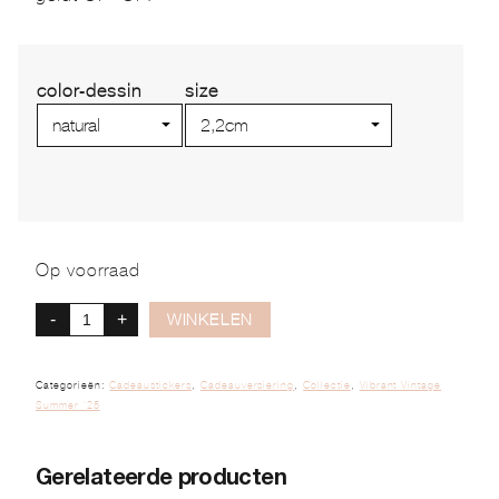
color-dessin
size
Op voorraad
-
+
WINKELEN
Categorieën:
Cadeaustickers
,
Cadeauversiering
,
Collectie
,
Vibrant Vintage
Summer '25
Gerelateerde producten