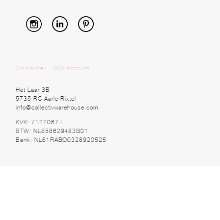
Disclaimer
Mijn account
Het Laar 3B
5735 RC Aarle-Rixtel
info@collectivwarehouse.com
KVK: 71220674
BTW: NL858629483B01
Bank: NL61RABO0328920525