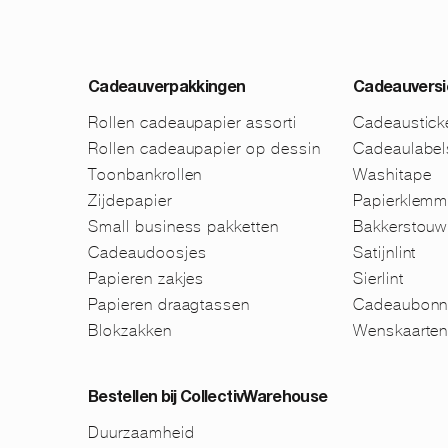
Cadeauverpakkingen
Cadeauversi
Rollen cadeaupapier assorti
Cadeaustick
Rollen cadeaupapier op dessin
Cadeaulabel
Toonbankrollen
Washitape
Zijdepapier
Papierklem
Small business pakketten
Bakkerstouw
Cadeaudoosjes
Satijnlint
Papieren zakjes
Sierlint
Papieren draagtassen
Cadeaubonn
Blokzakken
Wenskaarte
Bestellen bij CollectivWarehouse
Duurzaamheid