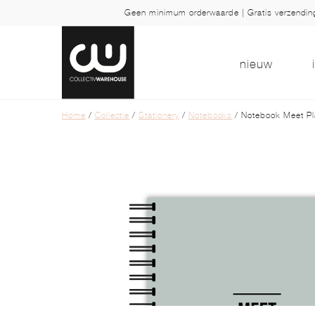
Geen minimum orderwaarde | Gratis verzendi
nieuw
Home
/
Collectie
/
Stationery
/
Notebooks
/ Notebook Meet Pl