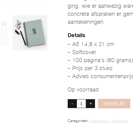
ging. wie er aanwezig war
concrete afspraken er gema
aantekeningen.
Details
– A5 14,8 x 21 cm
– Softcover
– 100 pagina’s (80 grams
– Prijs per 3 stuks
– Advies consumentenprijs
Op voorraad
-
+
WINKELEN
Categorieën:
Notebooks
,
Stationery