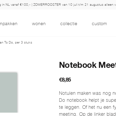
ng in NL vanaf €100,- | ZOMERROOSTER van 10 juli t/m 21 augustus alleen 
inpakken
wonen
collectie
custom
an To Do, per 3 stuks
Notebook Meet 
€
8,85
Notulen maken was nog noo
Do notebook helpt je super
te leggen. Of het nu een f
meeting. Op de linker blad