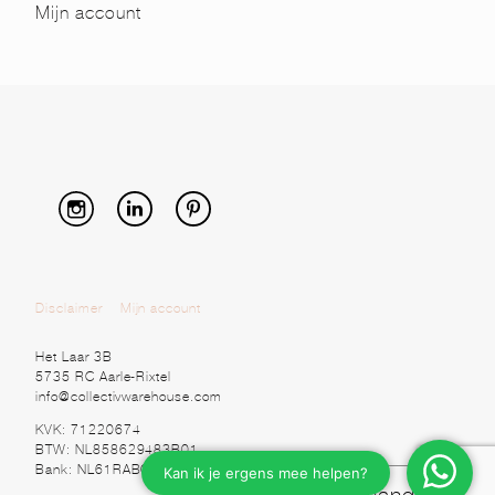
Mijn account
Disclaimer
Mijn account
Het Laar 3B
5735 RC Aarle-Rixtel
info@collectivwarehouse.com
KVK: 71220674
BTW: NL858629483B01
Bank: NL61RABO0328920525