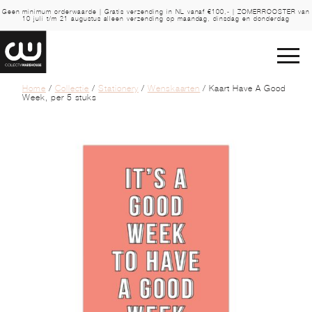
Geen minimum orderwaarde | Gratis verzending in NL vanaf €100,- | ZOMERROOSTER van
10 juli t/m 21 augustus alleen verzending op maandag, dinsdag en donderdag
Home
/
Collectie
/
Stationery
/
Wenskaarten
/ Kaart Have A Good
Week, per 5 stuks