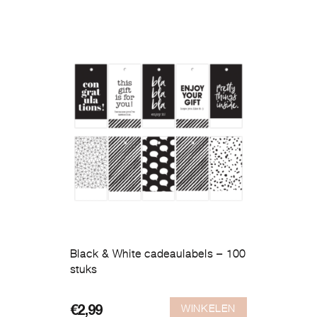
was:
is:
€4,95.
€0,99.
Black & White cadeaulabels – 100
stuks
WINKELEN
Oorspronkelijke
Huidige
€
2,99