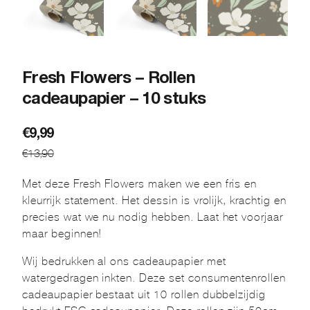
Fresh Flowers – Rollen
cadeaupapier – 10 stuks
Oorspronkelijke
Huidige
€
9,99
€
13,90
prijs
prijs
was:
is:
Met deze Fresh Flowers maken we een fris en
€13,90.
€9,99.
kleurrijk statement. Het dessin is vrolijk, krachtig en
precies wat we nu nodig hebben. Laat het voorjaar
maar beginnen!
Wij bedrukken al ons cadeaupapier met
watergedragen inkten. Deze set consumentenrollen
cadeaupapier bestaat uit 10 rollen dubbelzijdig