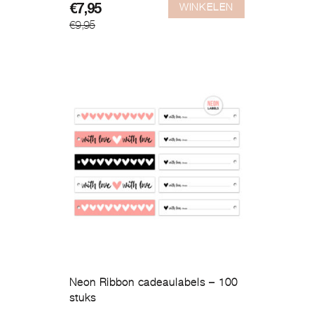
WINKELEN
Oorspronkelijke
Huidige
€
7,95
€
9,95
prijs
prijs
was:
is:
€9,95.
€7,95.
Neon Ribbon cadeaulabels – 100
stuks