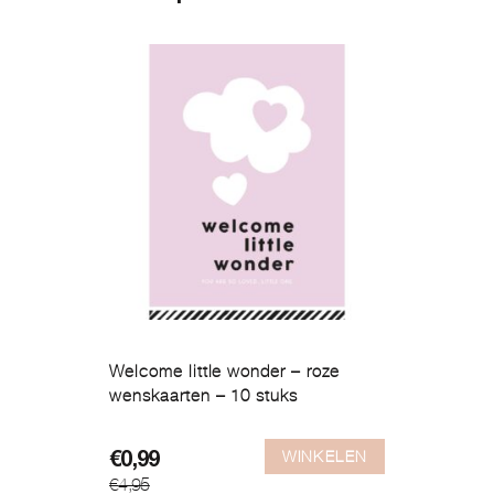
Welcome little wonder – roze
wenskaarten – 10 stuks
WINKELEN
Oorspronkelijke
Huidige
€
0,99
€
4,95
prijs
prijs