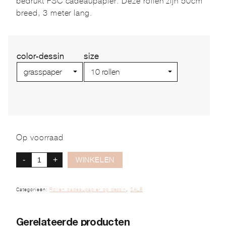
bedrukt FSC cadeaupapier. Deze rollen zijn 50cm
breed, 3 meter lang.
color-dessin
size
Op voorraad
-
+
WINKELEN
Categorieën:
Rollen cadeaupapier op dessin
,
SALE
Gerelateerde producten