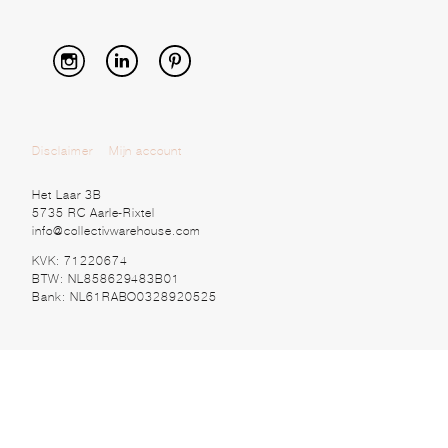
Disclaimer
Mijn account
Het Laar 3B
5735 RC Aarle-Rixtel
info@collectivwarehouse.com
KVK: 71220674
BTW: NL858629483B01
Bank: NL61RABO0328920525