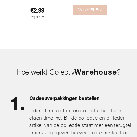
WINKELEN
Oorspronkelijke
Huidige
€
2,99
€
12,50
prijs
prijs
was:
is:
€12,50.
€2,99.
Hoe werkt Collectiv
Warehouse
?
Cadeauverpakkingen bestellen
Iedere Limited Edition collectie heeft zijn
eigen timeline. Bij de collectie en bij ieder
artikel van de collectie staat met een terugtel
timer aangegeven hoeveel tijd er resteert om