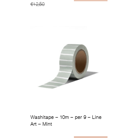
€
12,50
prijs
prijs
was:
is:
€12,50.
€2,99.
Washitape – 10m – per 9 – Line
Art – Mint