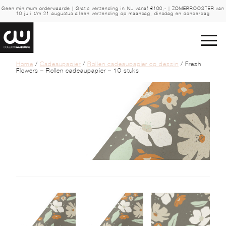
Geen minimum orderwaarde | Gratis verzending in NL vanaf €100,- | ZOMERROOSTER van
10 juli t/m 21 augustus alleen verzending op maandag, dinsdag en donderdag
Home
/
Cadeaupapier
/
Rollen cadeaupapier op dessin
/ Fresh
Flowers – Rollen cadeaupapier – 10 stuks