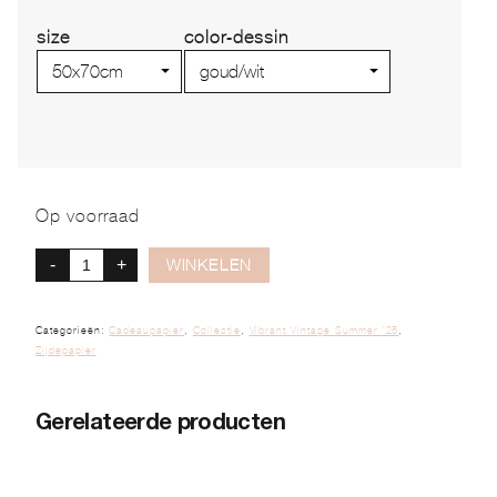
size
color-dessin
Op voorraad
-
+
WINKELEN
Categorieën:
Cadeaupapier
,
Collectie
,
Vibrant Vintage Summer '25
,
Zijdepapier
Gerelateerde producten