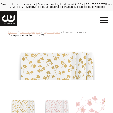
Geen minimum orderwaarde | Gratis verzending in NL vanaf €100,- | ZOMERROOSTER van
10 juli t/m 21 augustus alleen verzending op maandag, dinsdag en donderdag
Home
/
Cadeaupapier
/
Zijdepapier
/ Classic Flowers –
Zijdepapier vellen 50x70cm