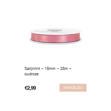
Satijnlint – 15mm – 25m –
oudroze
WINKELEN
€
2,99