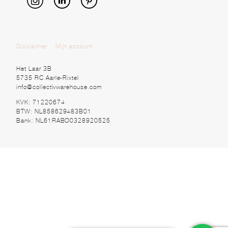
Disclaimer
Mijn account
Het Laar 3B
5735 RC Aarle-Rixtel
info@collectivwarehouse.com
KVK: 71220674
BTW: NL858629483B01
Bank: NL61RABO0328920525