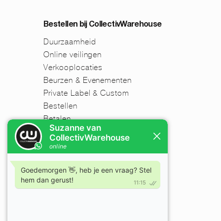
Bestellen bij CollectivWarehouse
Duurzaamheid
Online veilingen
Verkooplocaties
Beurzen & Evenementen
Private Label & Custom
Bestellen
Betalen
Verzenden
Retourneren
Disclaimer
FAQ
Nieuwsbrief
Mijn account