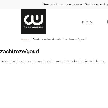
Geen minimum orderwaarde | Gratis verzendi
nieuw
Home
/ Product color-dessin / zachtroze/goud
zachtroze/goud
Geen producten gevonden die aan je zoekcriteria voldoen.