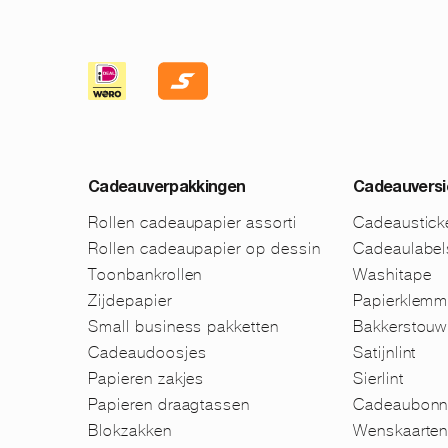
Cadeauverpakkingen
Cadeauversi
Rollen cadeaupapier assorti
Cadeaustick
Rollen cadeaupapier op dessin
Cadeaulabel
Toonbankrollen
Washitape
Zijdepapier
Papierklem
Small business pakketten
Bakkerstouw
Cadeaudoosjes
Satijnlint
Papieren zakjes
Sierlint
Papieren draagtassen
Cadeaubonn
Blokzakken
Wenskaarte