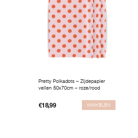
Pretty Polkadots – Zijdepapier
vellen 50x70cm – roze/rood
WINKELEN
€
18,99