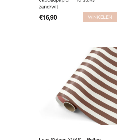
cadeaupapier – 10 stuks –
zand/wit
WINKELEN
€
16,90