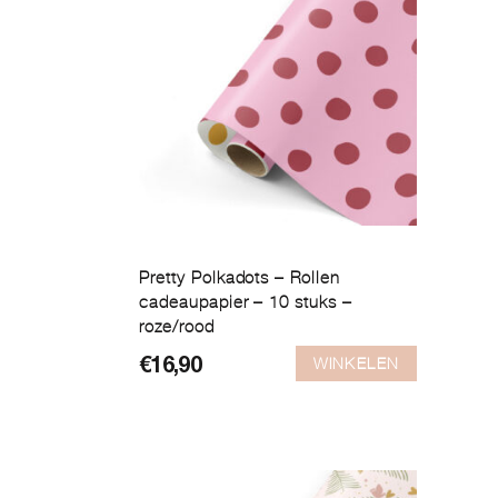
Pretty Polkadots – Rollen
cadeaupapier – 10 stuks –
roze/rood
WINKELEN
€
16,90