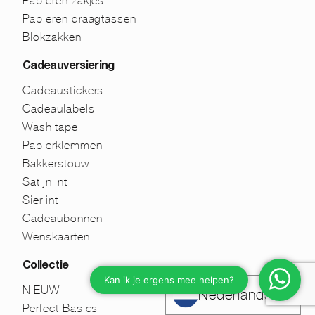
Papieren zakjes
Papieren draagtassen
Blokzakken
Cadeauversiering
Cadeaustickers
Cadeaulabels
Washitape
Papierklemmen
Bakkerstouw
Satijnlint
Sierlint
Cadeaubonnen
Wenskaarten
Collectie
NIEUW
Nederlands
Perfect Basics