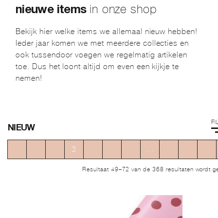
in onze shop
nieuwe items
Bekijk hier welke items we allemaal nieuw hebben!
Ieder jaar komen we met meerdere collecties en
ook tussendoor voegen we regelmatig artikelen
toe. Dus het loont altijd om even een kijkje te
nemen!
F
NIEUW
←
1
2
3
4
5
6
…
14
15
16
Resultaat 49–72 van de 368 resultaten wordt g