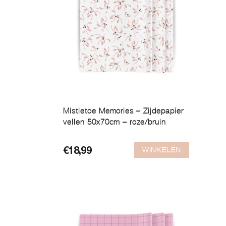
Mistletoe Memories – Zijdepapier
vellen 50x70cm – roze/bruin
WINKELEN
€
18,99