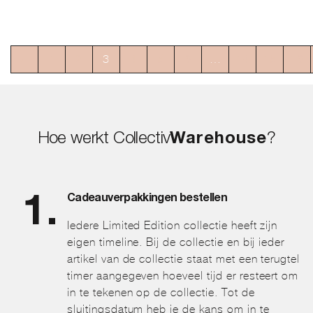
←
1
2
3
4
5
6
…
14
15
16
Hoe werkt Collectiv
Warehouse
?
Cadeauverpakkingen bestellen
Iedere Limited Edition collectie heeft zijn
eigen timeline. Bij de collectie en bij ieder
artikel van de collectie staat met een terugtel
timer aangegeven hoeveel tijd er resteert om
in te tekenen op de collectie. Tot de
sluitingsdatum heb je de kans om in te