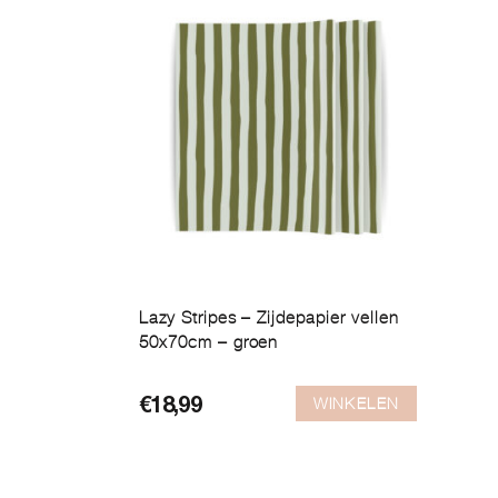
Lazy Stripes – Zijdepapier vellen
50x70cm – groen
WINKELEN
€
18,99