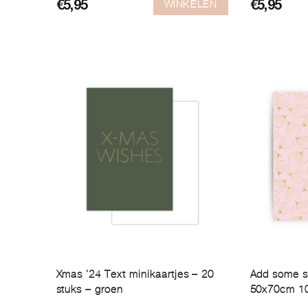
WINKELEN
€
5,95
€
5,95
Xmas ’24 Text minikaartjes – 20
Add some sp
stuks – groen
50x70cm 10