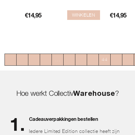
WINKELEN
€
14,95
€
14,95
←
1
2
3
…
41
42
43
44
45
46
Hoe werkt Collectiv
Warehouse
?
Cadeauverpakkingen bestellen
Iedere Limited Edition collectie heeft zijn