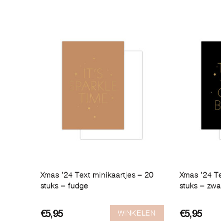
Xmas ’24 Text minikaartjes – 20
Xmas ’24 Te
stuks – fudge
stuks – zwa
WINKELEN
€
5,95
€
5,95