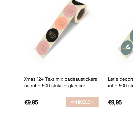
Xmas ’24 Text mix cadeaustickers
Let’s decor
op rol – 500 stuks – glamour
rol – 500 st
WINKELEN
€
9,95
€
9,95