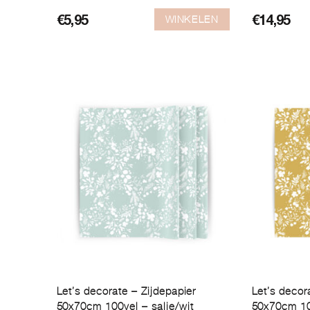
WINKELEN
€
5,95
€
14,95
Let’s decorate – Zijdepapier
Let’s decor
50x70cm 100vel – salie/wit
50x70cm 10