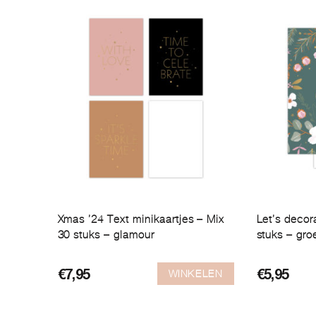
Xmas ’24 Text minikaartjes – Mix
Let’s decor
30 stuks – glamour
stuks – gro
WINKELEN
€
7,95
€
5,95