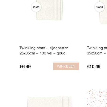
Twinkling stars – zijdepapier
Twinkling st
25x35cm – 100 vel – goud
35x50cm – 
WINKELEN
€
6,49
€
10,49