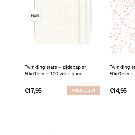
Twinkling stars – zijdepapier
Twinkling st
50x70cm – 100 vel – goud
50x70cm – 
WINKELEN
€
17,95
€
14,95