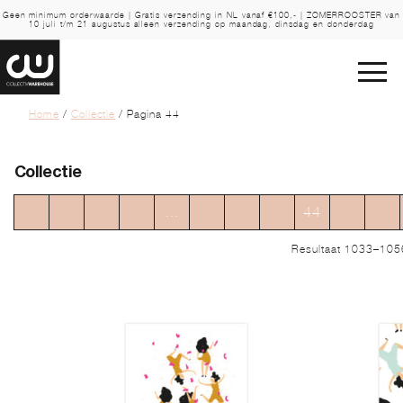
Geen minimum orderwaarde | Gratis verzending in NL vanaf €100,- | ZOMERROOSTER van
10 juli t/m 21 augustus alleen verzending op maandag, dinsdag en donderdag
Home
/
Collectie
/ Pagina 44
Collectie
←
1
2
3
…
41
42
43
44
45
46
Resultaat 1033–1056