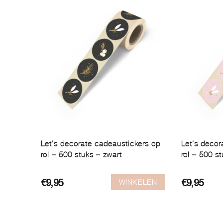
Let’s decorate cadeaustickers op
Let’s decor
rol – 500 stuks – zwart
rol – 500 s
WINKELEN
€
9,95
€
9,95