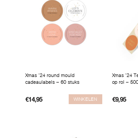
Xmas ’24 round mould
Xmas ’24 Te
cadeaulabels – 60 stuks
op rol – 50
WINKELEN
€
14,95
€
9,95