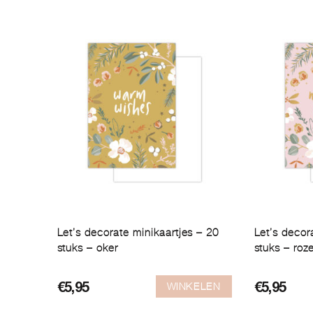
Let’s decorate minikaartjes – 20
Let’s decor
stuks – oker
stuks – roz
WINKELEN
€
5,95
€
5,95