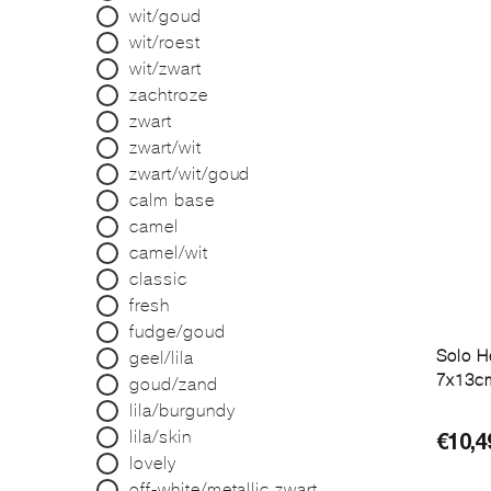
wit/goud
wit/roest
wit/zwart
zachtroze
zwart
zwart/wit
zwart/wit/goud
calm base
camel
camel/wit
classic
fresh
fudge/goud
Solo H
geel/lila
7x13cm
goud/zand
lila/burgundy
lila/skin
€
10,4
lovely
off-white/metallic zwart