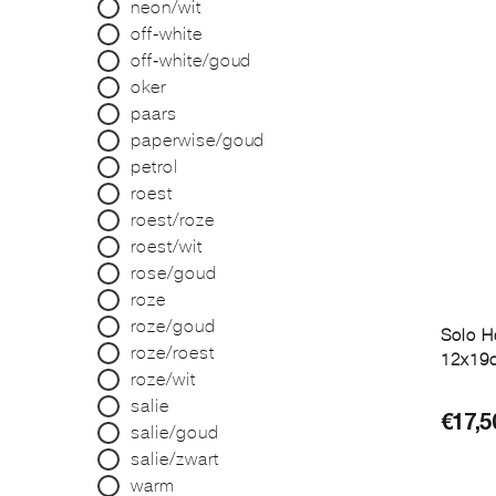
neon/wit
off-white
off-white/goud
oker
paars
paperwise/goud
petrol
roest
roest/roze
roest/wit
rose/goud
roze
roze/goud
Solo H
roze/roest
12x19c
roze/wit
salie
€
17,5
salie/goud
salie/zwart
warm