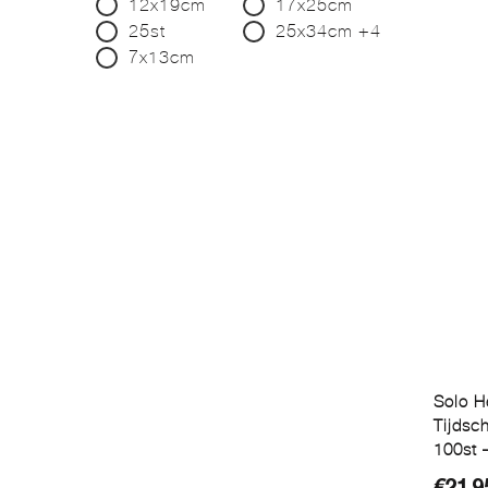
12x19cm
17x25cm
25st
25x34cm +4
7x13cm
Solo H
Tijdsc
100st –