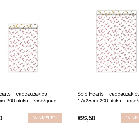
earts – cadeauzakjes
Solo Hearts – cadeauzakje
m 200 stuks – rose/goud
17x25cm 200 stuks – rose
WINKELEN
WINK
0
€
22,50