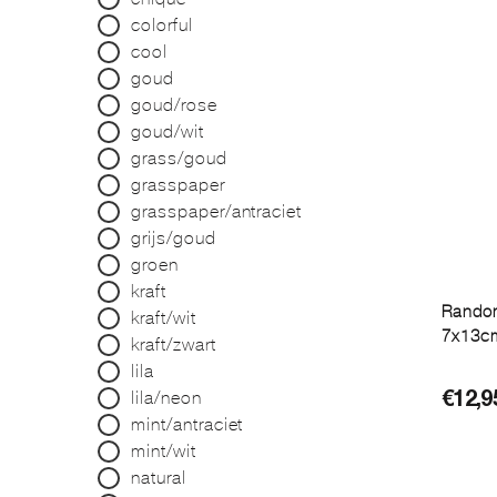
colorful
cool
goud
goud/rose
goud/wit
grass/goud
grasspaper
grasspaper/antraciet
grijs/goud
groen
kraft
Random
kraft/wit
7x13cm
kraft/zwart
lila
lila/neon
€
12,9
mint/antraciet
mint/wit
natural