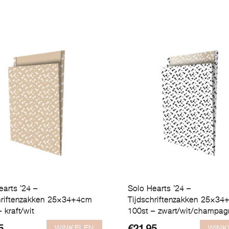
earts ’24 –
Solo Hearts ’24 –
hriftenzakken 25×34+4cm
Tijdschriftenzakken 25×3
 kraft/wit
100st – zwart/wit/champa
WINKELEN
WINK