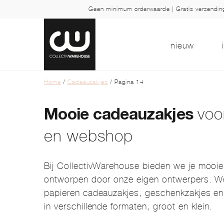
Geen minimum orderwaarde | Gratis verzendi
nieuw
Home
/
Cadeauzakjes
/ Pagina 14
voo
Mooie cadeauzakjes
en webshop
Bij CollectivWarehouse bieden we je mooi
ontworpen door onze eigen ontwerpers. W
papieren cadeauzakjes, geschenkzakjes en
in verschillende formaten, groot en klein.