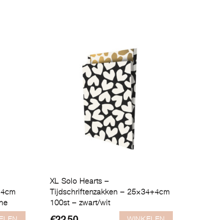
XL Solo Hearts –
4+4cm
Tijdschriftenzakken – 25×34+4cm
gne
100st – zwart/wit
ELEN
WINKELEN