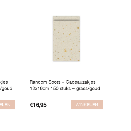
kjes
Random Spots – Cadeauzakjes
s/goud
12x19cm 150 stuks – grass/goud
ELEN
WINKELEN
€
16,95