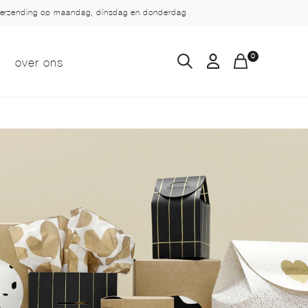
verzending op maandag, dinsdag en donderdag
0
over ons