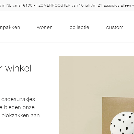
ng in NL vanaf €100,- | ZOMERROOSTER van 10 juli t/m 21 augustus alleen 
inpakken
wonen
collectie
custom
r winkel
e cadeauzakjes
e bieden onze
 blokzakken aan