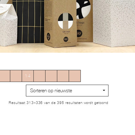
12
13
14
15
16
17
→
Gesorteerd
Resultaat 313–336 van de 395 resultaten wordt getoond
op
nieuwste