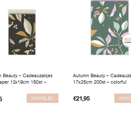
 Beauty – Cadeauzakjes
Autumn Beauty – Cadeauza
aper 12x19cm 150st –
17x25cm 200st – colorful
WINKELEN
WINK
€
21,95
ronkelijke
ge
5
5.
5.