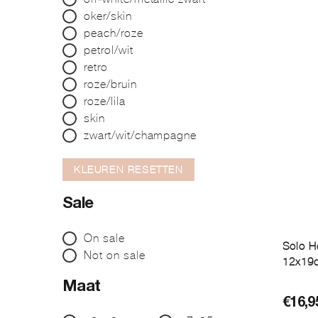
oker/skin
peach/roze
petrol/wit
retro
roze/bruin
roze/lila
skin
zwart/wit/champagne
KLEUREN RESETTEN
Sale
On sale
Solo H
Not on sale
12x19c
Maat
€
16,9