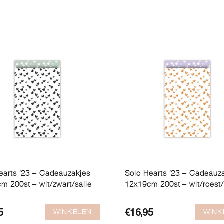
earts ’23 – Cadeauzakjes
Solo Hearts ’23 – Cadeauz
m 200st – wit/zwart/salie
12x19cm 200st – wit/roest/l
WINKELEN
WINK
5
€
16,95