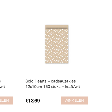
s
Solo Hearts – cadeauzakjes
wit
12x19cm 150 stuks – kraft/wit
ELEN
WINKELEN
€
13,69