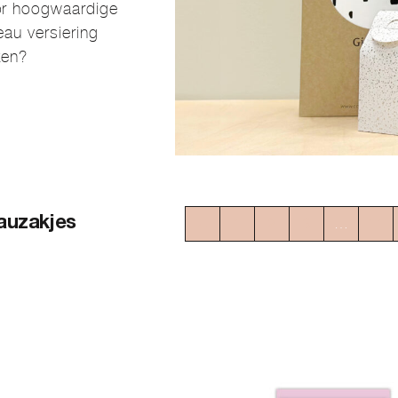
or hoogwaardige
eau versiering
ken?
auzakjes
←
1
2
3
…
11