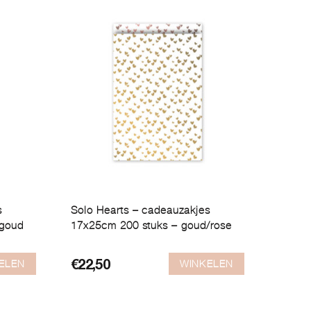
s
Solo Hearts – cadeauzakjes
/goud
17x25cm 200 stuks – goud/rose
ELEN
WINKELEN
€
22,50