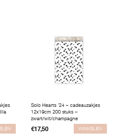
akjes
Solo Hearts ’24 – cadeauzakjes
ila
12x19cm 200 stuks –
zwart/wit/champagne
ELEN
WINKELEN
€
17,50