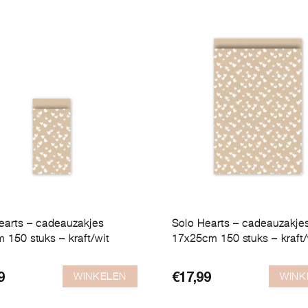
earts – cadeauzakjes
Solo Hearts – cadeauzakje
 150 stuks – kraft/wit
17x25cm 150 stuks – kraft/
WINKELEN
WINK
9
€
17,99