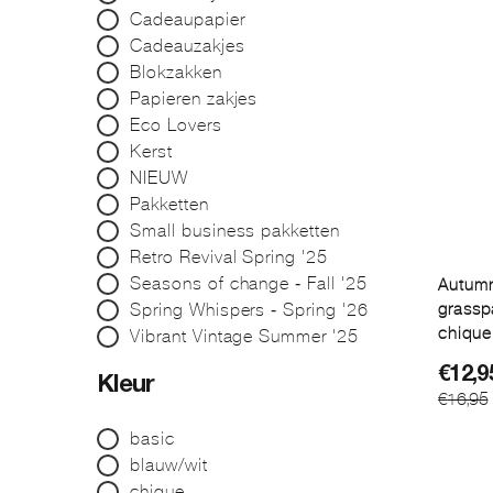
Cadeaupapier
Cadeauzakjes
Blokzakken
Papieren zakjes
Eco Lovers
Kerst
NIEUW
Pakketten
Small business pakketten
Retro Revival Spring '25
Seasons of change - Fall '25
Autumn
Spring Whispers - Spring '26
grassp
chique
Vibrant Vintage Summer '25
Oorsp
Huidi
€
12,9
Kleur
€
16,95
prijs
prijs
was:
is:
basic
€16,9
€12,9
blauw/wit
chique