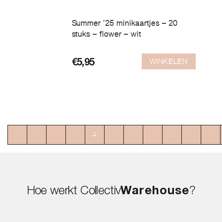
Summer ’25 minikaartjes – 20
stuks – flower – wit
WINKELEN
€
5,95
←
1
2
3
4
5
6
7
…
14
15
Hoe werkt Collectiv
Warehouse
?