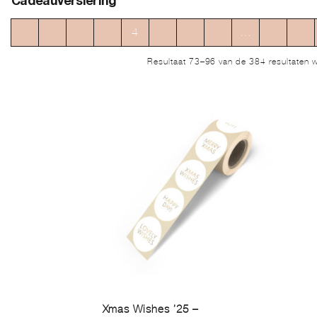
Cadeauversiering
←
1
2
3
4
5
6
7
…
14
15
Resultaat 73–96 van de 384 resultaten 
Xmas Wishes ’25 –