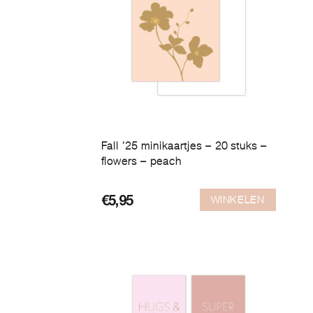
Fall ’25 minikaartjes – 20 stuks –
flowers – peach
WINKELEN
€
5,95