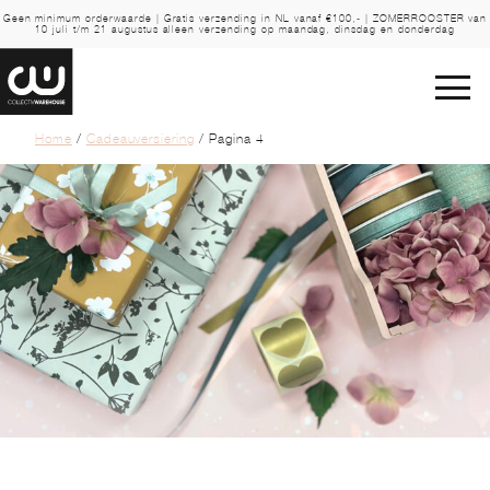
Geen minimum orderwaarde | Gratis verzending in NL vanaf €100,- | ZOMERROOSTER van
10 juli t/m 21 augustus alleen verzending op maandag, dinsdag en donderdag
Home
/
Cadeauversiering
/ Pagina 4