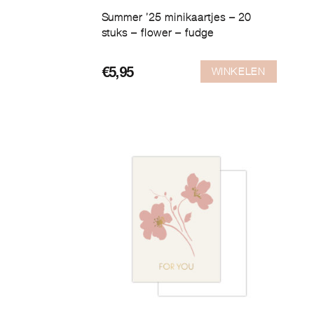
Summer ’25 minikaartjes – 20
stuks – flower – fudge
WINKELEN
€
5,95