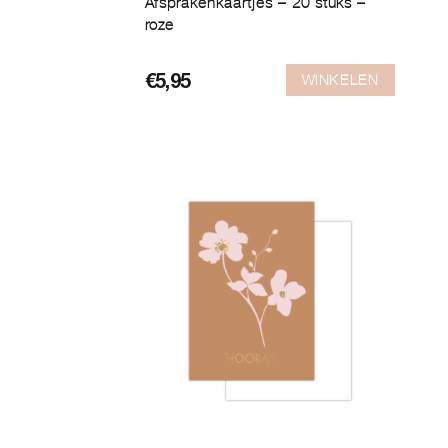
Afsprakenkaartjes – 20 stuks –
roze
WINKELEN
€
5,95