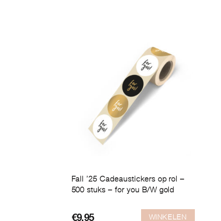
Fall ’25 Cadeaustickers op rol –
500 stuks – for you B/W gold
WINKELEN
€
9,95