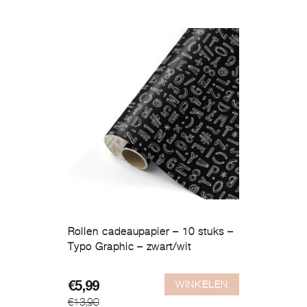
€13,90.
€7,99.
Rollen cadeaupapier – 10 stuks –
Typo Graphic – zwart/wit
WINKELEN
Oorspronkelijke
Huidige
€
5,99
€
13,90
prijs
prijs