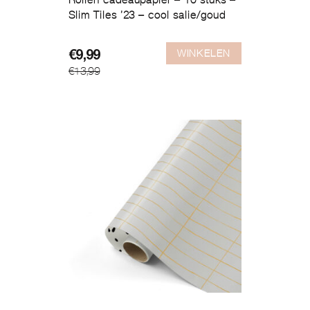
Rollen cadeaupapier – 10 stuks –
Slim Tiles ’23 – cool salie/goud
WINKELEN
Oorspronkelijke
Huidige
€
9,99
€
13,99
prijs
prijs
was:
is:
€13,99.
€9,99.