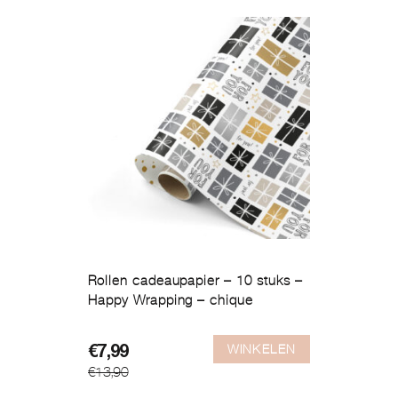
Rollen cadeaupapier – 10 stuks –
Happy Wrapping – chique
WINKELEN
Oorspronkelijke
Huidige
€
7,99
€
13,90
prijs
prijs
was:
is: