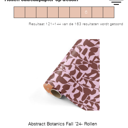
Rollen cadeaupapier op dessin
←
1
2
3
4
5
6
7
→
Ge
Resultaat 121–144 van de 163 resultaten wordt getoond
op
ni
Abstract Botanics Fall ’24- Rollen