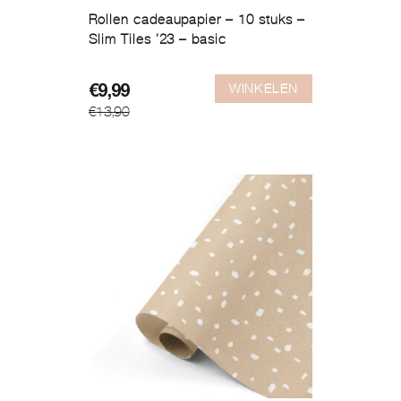
Rollen cadeaupapier – 10 stuks –
Slim Tiles ’23 – basic
WINKELEN
Oorspronkelijke
Huidige
€
9,99
€
13,90
prijs
prijs
was:
is:
€13,90.
€9,99.