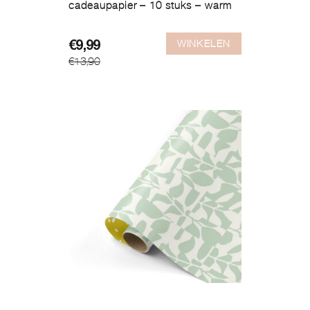
cadeaupapier – 10 stuks – warm
WINKELEN
Oorspronkelijke
Huidige
€
9,99
€
13,90
prijs
prijs
was:
is:
€13,90.
€9,99.