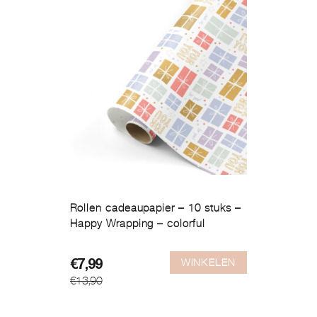
Rollen cadeaupapier – 10 stuks –
Happy Wrapping – colorful
WINKELEN
Oorspronkelijke
Huidige
€
7,99
€
13,90
prijs
prijs
was:
is:
€13,90.
€7,99.