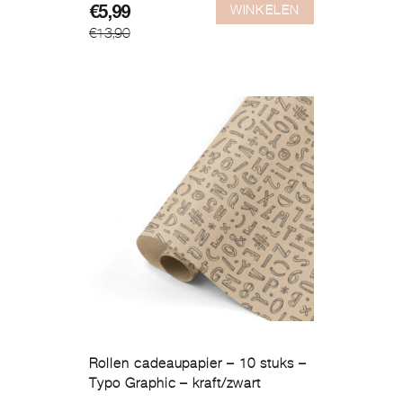
WINKELEN
Oorspronkelijke
Huidige
€
5,99
€
13,90
prijs
prijs
was:
is:
€13,90.
€5,99.
Rollen cadeaupapier – 10 stuks –
Typo Graphic – kraft/zwart