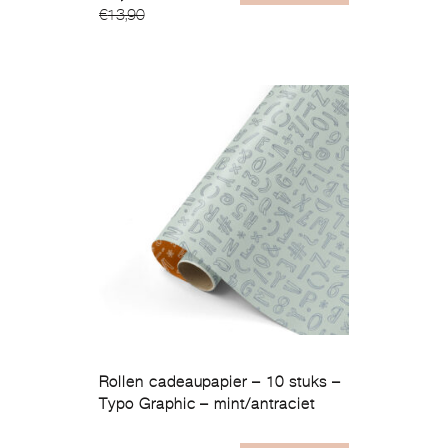
€
13,90
prijs
prijs
was:
is:
€13,90.
€5,99.
Rollen cadeaupapier – 10 stuks –
Typo Graphic – mint/antraciet