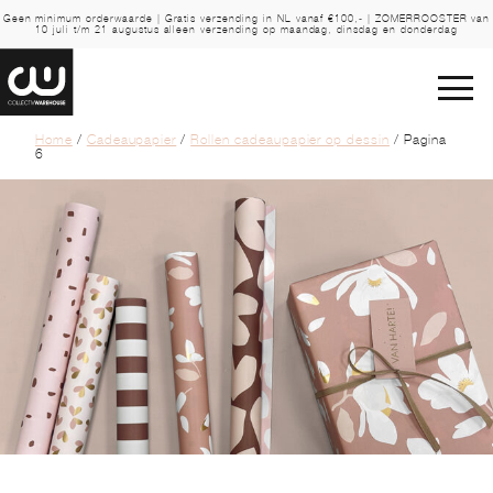
Geen minimum orderwaarde | Gratis verzending in NL vanaf €100,- | ZOMERROOSTER van
10 juli t/m 21 augustus alleen verzending op maandag, dinsdag en donderdag
Home
/
Cadeaupapier
/
Rollen cadeaupapier op dessin
/ Pagina
6