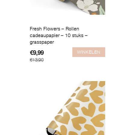
Fresh Flowers – Rollen
cadeaupapier – 10 stuks –
grasspaper
WINKELEN
Oorspronkelijke
Huidige
€
9,99
€
13,90
prijs
prijs
was:
is:
€13,90.
€9,99.