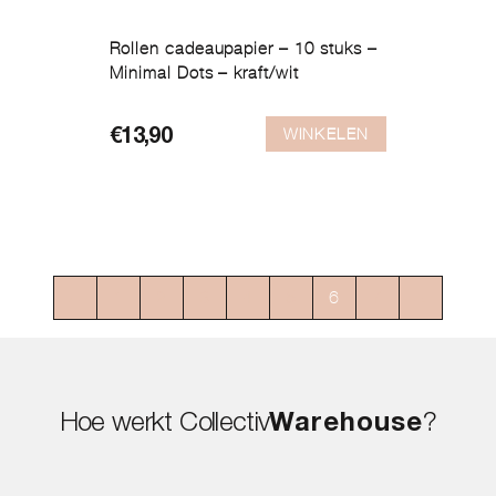
Rollen cadeaupapier – 10 stuks –
Minimal Dots – kraft/wit
WINKELEN
€
13,90
←
1
2
3
4
5
6
7
→
Hoe werkt Collectiv
Warehouse
?