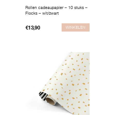
Rollen cadeaupapier – 10 stuks –
Flocks – wit/zwart
WINKELEN
€
13,90