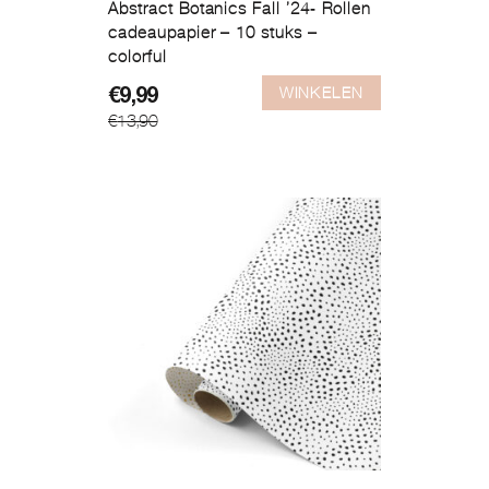
Abstract Botanics Fall ’24- Rollen
cadeaupapier – 10 stuks –
colorful
WINKELEN
Oorspronkelijke
Huidige
€
9,99
€
13,90
prijs
prijs
was:
is:
€13,90.
€9,99.