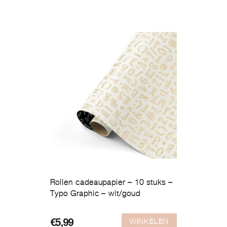
was:
is:
€13,90.
€5,99.
Rollen cadeaupapier – 10 stuks –
Typo Graphic – wit/goud
WINKELEN
Oorspronkelijke
Huidige
€
5,99