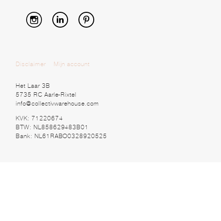
Disclaimer
Mijn account
Het Laar 3B
5735 RC Aarle-Rixtel
info@collectivwarehouse.com
KVK: 71220674
BTW: NL858629483B01
Bank: NL61RABO0328920525