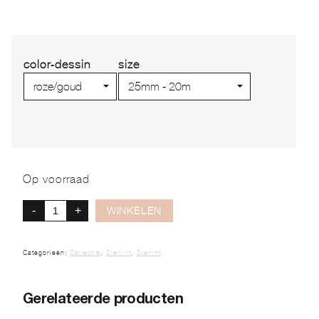
color-dessin
size
Op voorraad
-
+
WINKELEN
Categorieën:
Collectie
,
Sierlint
,
Sierlint
Gerelateerde producten