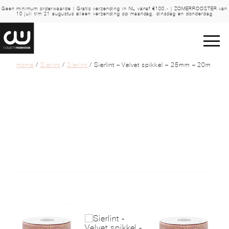
Geen minimum orderwaarde | Gratis verzending in NL vanaf €100,- | ZOMERROOSTER van
10 juli t/m 21 augustus alleen verzending op maandag, dinsdag en donderdag
Home
/
Sierlint
/
Sierlint
/ Sierlint – Velvet spikkel – 25mm – 20m