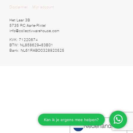
Disclaimer
Mijn account
Het Laar 3B
5735 RC Aarle-Rixtel
info@collectivwarehouse.com
KVK: 71220674
BTW: NL858629483B01
Bank: NL61RABO0328920525
Nederlands