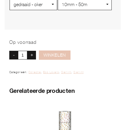
Op voorraad
-
+
WINKELEN
Categorieën:
Collectie
,
Eco Lovers
,
Sierlint
,
Sierlint
Gerelateerde producten