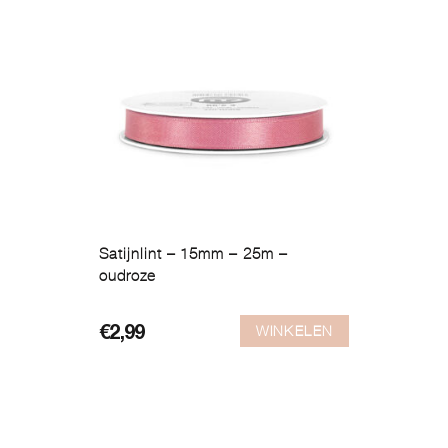
Satijnlint – 15mm – 25m –
oudroze
WINKELEN
€
2,99