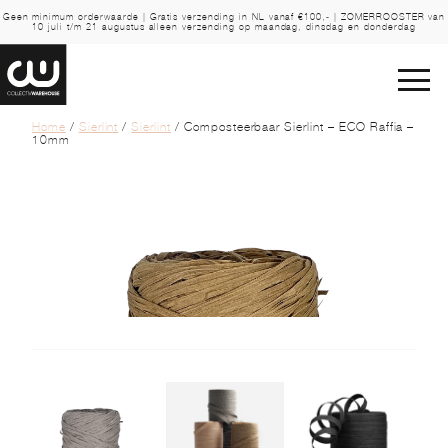
Geen minimum orderwaarde | Gratis verzending in NL vanaf €100,- | ZOMERROOSTER van
10 juli t/m 21 augustus alleen verzending op maandag, dinsdag en donderdag
Home
/
Sierlint
/
Sierlint
/ Composteerbaar Sierlint – ECO Raffia –
10mm