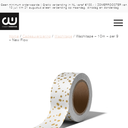
Geen minimum orderwaarde | Gratis verzending in NL vanaf €100,- | ZOMERROOSTER van
10 juli t/m 21 augustus alleen verzending op maandag, dinsdag en donderdag
Home
/
Cadeauversiering
/
Washitape
/ Washitape – 10m – per 9
– New Flow