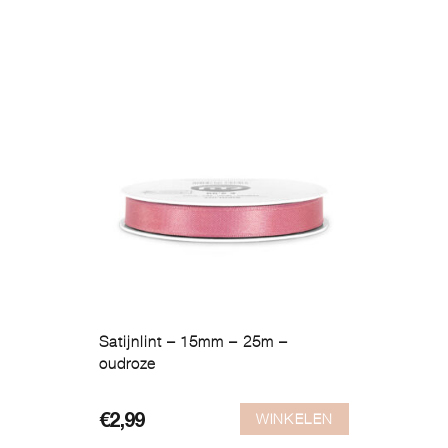
Satijnlint – 15mm – 25m –
oudroze
WINKELEN
€
2,99