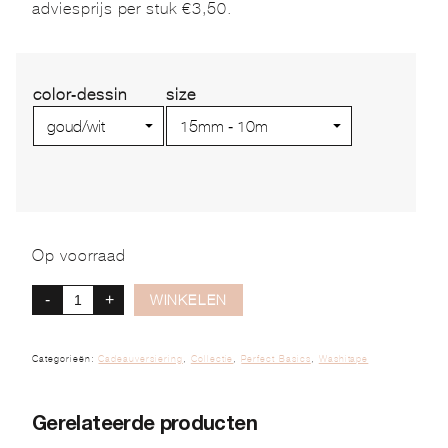
adviesprijs per stuk €3,50.
color-dessin
size
Op voorraad
-
+
WINKELEN
Categorieën:
Cadeauversiering
,
Collectie
,
Perfect Basics
,
Washitape
Gerelateerde producten