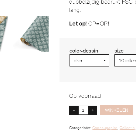
dubbelzijdig bedrukt FSC
lang.
OP=OP!
Let op!
color-dessin
size
Op voorraad
-
+
WINKELEN
Categorieën:
Cadeaupapier
,
Collectie