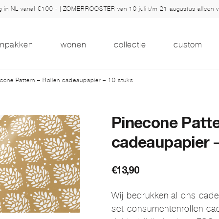
ng in NL vanaf €100,- | ZOMERROOSTER van 10 juli t/m 21 augustus alleen 
inpakken
wonen
collectie
custom
cone Pattern – Rollen cadeaupapier – 10 stuks
Pinecone Patte
cadeaupapier –
€
13,90
Wij bedrukken al ons cad
set consumentenrollen cad