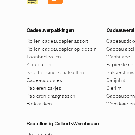
Cadeauverpakkingen
Cadeauversi
Rollen cadeaupapier assorti
Cadeaustick
Rollen cadeaupapier op dessin
Cadeaulabel
Toonbankrollen
Washitape
Zijdepapier
Papierklem
Small business pakketten
Bakkerstouw
Cadeaudoosjes
Satijnlint
Papieren zakjes
Sierlint
Papieren draagtassen
Cadeaubonn
Blokzakken
Wenskaarte
Bestellen bij CollectivWarehouse
Duurzaamheid