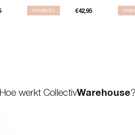
WINKELEN
WINK
5
€
42,95
Hoe werkt Collectiv
Warehouse