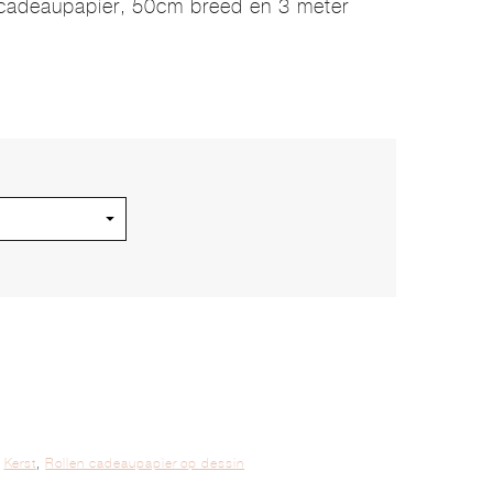
 cadeaupapier, 50cm breed en 3 meter
,
Kerst
,
Rollen cadeaupapier op dessin