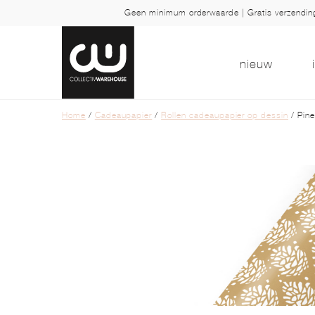
Geen minimum orderwaarde | Gratis verzendi
nieuw
Home
/
Cadeaupapier
/
Rollen cadeaupapier op dessin
/ Pine