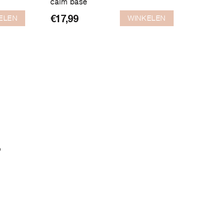
calm base
ELEN
WINKELEN
€
17,99
?