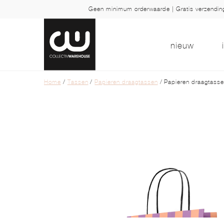
Geen minimum orderwaarde | Gratis verzendi
nieuw
Home
/
Tassen
/
Papieren draagtassen
/ Papieren draagtasse