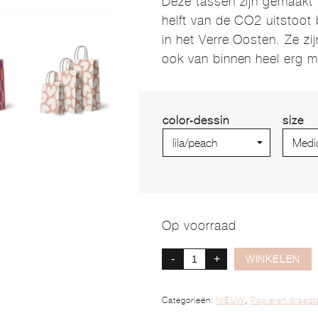
Deze tassen zijn gemaakt
helft van de CO2 uitstoot
in het Verre Oosten. Ze zi
ook van binnen heel erg m
color-dessin
size
Op voorraad
-
+
WINKELEN
Categorieën:
NIEUW
,
Papieren draagt