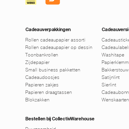
Cadeauverpakkingen
Cadeauversi
Rollen cadeaupapier assorti
Cadeaustick
Rollen cadeaupapier op dessin
Cadeaulabel
Toonbankrollen
Washitape
Zijdepapier
Papierklem
Small business pakketten
Bakkerstouw
Cadeaudoosjes
Satijnlint
Papieren zakjes
Sierlint
Papieren draagtassen
Cadeaubonn
Blokzakken
Wenskaarte
Bestellen bij CollectivWarehouse