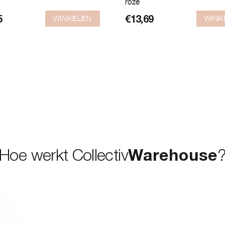
roze
WINKELEN
WINK
5
€
13,69
Hoe werkt Collectiv
Warehouse