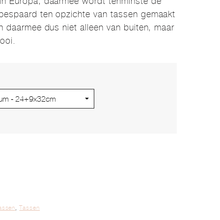
 in Europa, daarmee wordt tenminste de
 bespaard ten opzichte van tassen gemaakt
jn daarmee dus niet alleen van buiten, maar
ooi.
assen
,
Tassen