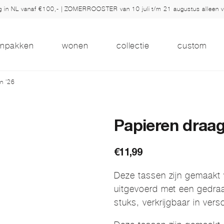
ng in NL vanaf €100,- | ZOMERROOSTER van 10 juli t/m 21 augustus alleen 
inpakken
wonen
collectie
custom
n ’26
Papieren draag
€
11,99
Deze tassen zijn gemaakt 
uitgevoerd met een gedraa
stuks, verkrijgbaar in ver