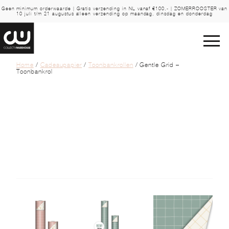
Geen minimum orderwaarde | Gratis verzending in NL vanaf €100,- | ZOMERROOSTER van
10 juli t/m 21 augustus alleen verzending op maandag, dinsdag en donderdag
Home
/
Cadeaupapier
/
Toonbankrollen
/ Gentle Grid –
Toonbankrol