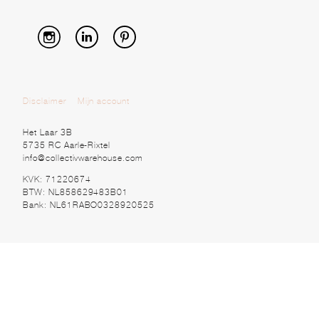
Disclaimer
Mijn account
Het Laar 3B
5735 RC Aarle-Rixtel
info@collectivwarehouse.com
KVK: 71220674
BTW: NL858629483B01
Bank: NL61RABO0328920525