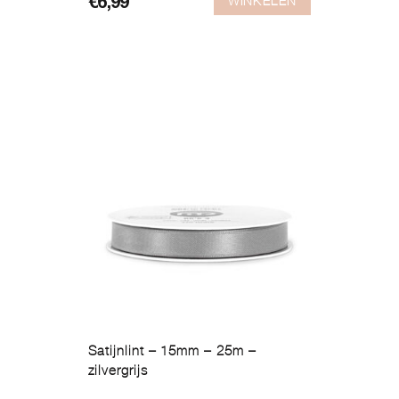
WINKELEN
€
6,99
Satijnlint – 15mm – 25m –
zilvergrijs