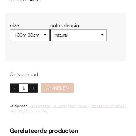
size
color-dessin
Op voorraad
-
+
WINKELEN
Categorieën:
Cadeaupapier
,
Collectie
,
Kerst
,
NIEUW
,
The Heart of Christmas -
Kerst '26
,
Toonbankrollen
Gerelateerde producten