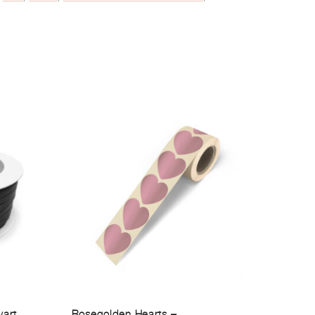
wart
Rosegolden Hearts –