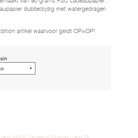
 gemaakt van 90 grams FSC cadeaupapier.
eaupapier dubbelzijdig met watergedragen
 Edition artikel waarvoor geldt OP=OP!
sin
,
Kerst
,
NIEUW
,
The Heart of Christmas - Kerst '26
,