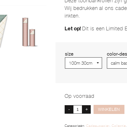
Deze toonbankrollen zijn
Wij bedrukken al ons cad
inkten.
Dit is een Limited
Let op!
size
color-des
Op voorraad
-
+
WINKELEN
Categorieën:
Cadeaupapier
,
Collectie