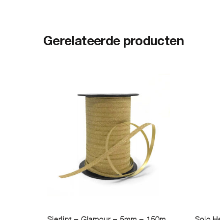
Gerelateerde producten
Sierlint – Glamour – 5mm – 150m
Solo H