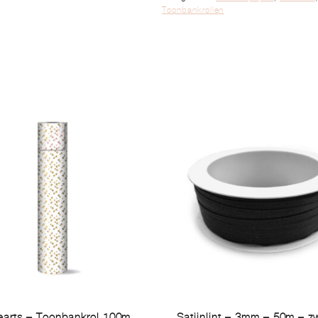
Toonbankrollen
earts – Toonbankrol 100m
Satijnlint – 3mm – 50m – z