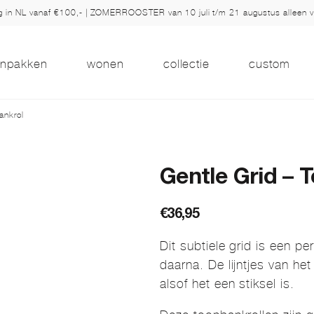
ng in NL vanaf €100,- | ZOMERROOSTER van 10 juli t/m 21 augustus alleen 
inpakken
wonen
collectie
custom
ankrol
Gentle Grid – 
€
36,95
Dit subtiele grid is een p
daarna. De lijntjes van het
alsof het een stiksel is.