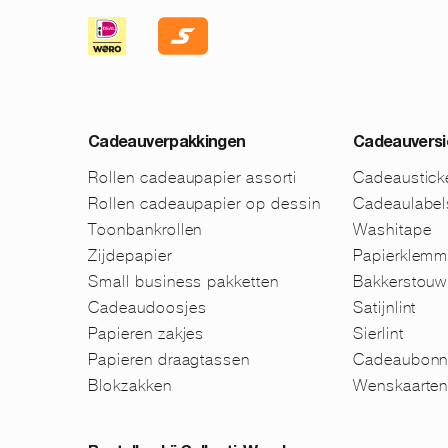
Cadeauverpakkingen
Cadeauversi
Rollen cadeaupapier assorti
Cadeaustick
Rollen cadeaupapier op dessin
Cadeaulabel
Toonbankrollen
Washitape
Zijdepapier
Papierklem
Small business pakketten
Bakkerstouw
Cadeaudoosjes
Satijnlint
Papieren zakjes
Sierlint
Papieren draagtassen
Cadeaubonn
Blokzakken
Wenskaarte