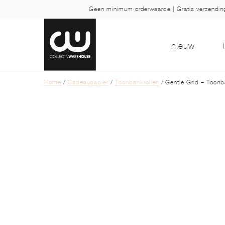
Geen minimum orderwaarde | Gratis verzendi
nieuw
Home
/
Cadeaupapier
/
Toonbankrollen
/ Gentle Grid – Toonb