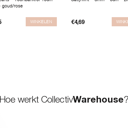
 goud/rose
WINKELEN
WINK
5
€
4,69
Hoe werkt Collectiv
Warehouse