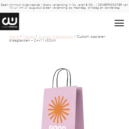
Geen minimum orderwaarde | Gratis verzending in NL vanaf €100,- | ZOMERROOSTER van
10 juli t/m 21 augustus alleen verzending op maandag, dinsdag en donderdag
Home
/
Tassen
/
Custom draagtassen
/ Custom papieren
draagtassen – 24x11x32cm