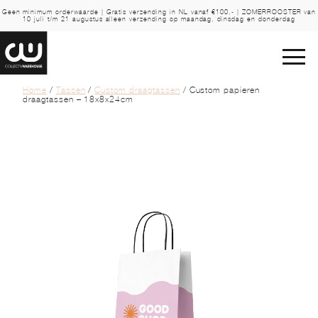
Geen minimum orderwaarde | Gratis verzending in NL vanaf €100,- | ZOMERROOSTER van
10 juli t/m 21 augustus alleen verzending op maandag, dinsdag en donderdag
Home
/
Tassen
/
Custom draagtassen
/ Custom papieren
draagtassen – 18x8x24cm