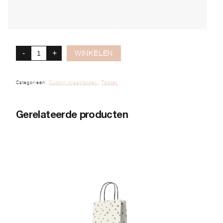
-
+
WINKELEN
Categorieën:
Custom draagtassen
,
Tassen
Gerelateerde producten