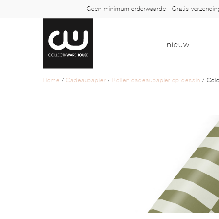
Geen minimum orderwaarde | Gratis verzendi
nieuw
Home
/
Cadeaupapier
/
Rollen cadeaupapier op dessin
/ Colo