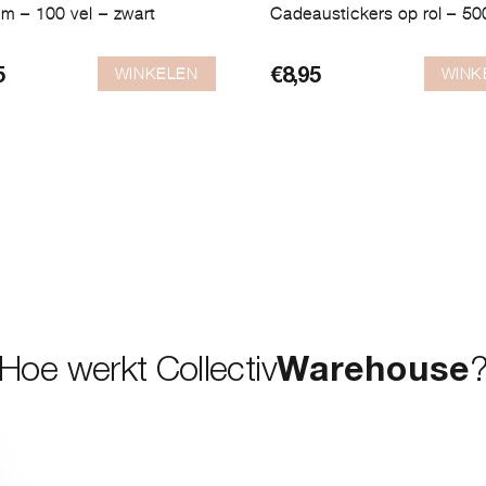
m – 100 vel – zwart
Cadeaustickers op rol – 50
WINKELEN
WINK
5
€
8,95
Hoe werkt Collectiv
Warehouse