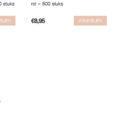
0 stuks
rol – 500 stuks
ELEN
WINKELEN
€
8,95
?