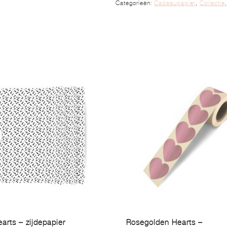
Categorieën:
Cadeaupapier
,
Collectie
arts – zijdepapier
Rosegolden Hearts –