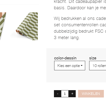
kracht. Dit cadeaupapier i
basis. Daardoor kan je met
Wij bedrukken al ons cad
set consumentenrollen cad
dubbelzijdig bedrukt FSC 
3 meter lang.
color-dessin
size
-
+
WINKELEN