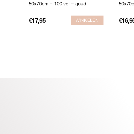
50x70cm – 100 vel – goud
50x70c
WINKELEN
€
17,95
€
16,9