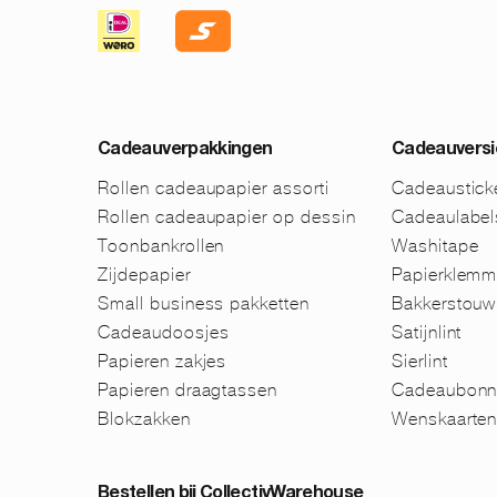
Cadeauverpakkingen
Cadeauversi
Rollen cadeaupapier assorti
Cadeaustick
Rollen cadeaupapier op dessin
Cadeaulabel
Toonbankrollen
Washitape
Zijdepapier
Papierklem
Small business pakketten
Bakkerstouw
Cadeaudoosjes
Satijnlint
Papieren zakjes
Sierlint
Papieren draagtassen
Cadeaubonn
Blokzakken
Wenskaarte
Bestellen bij CollectivWarehouse