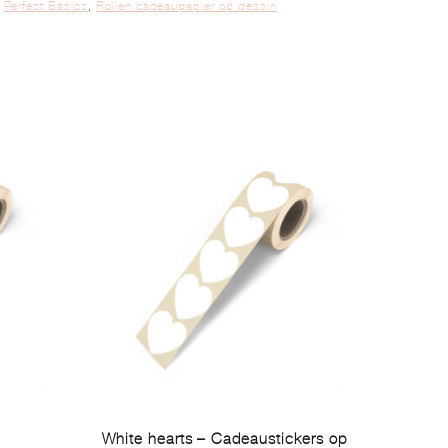
,
Perfect Basics
,
Rollen cadeaupapier op dessin
White hearts – Cadeaustickers op