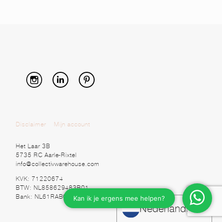
Disclaimer
Mijn account
Het Laar 3B
5735 RC Aarle-Rixtel
info@collectivwarehouse.com
KVK: 71220674
BTW: NL858629483B01
Bank: NL61RABO0328920525
Nederlands