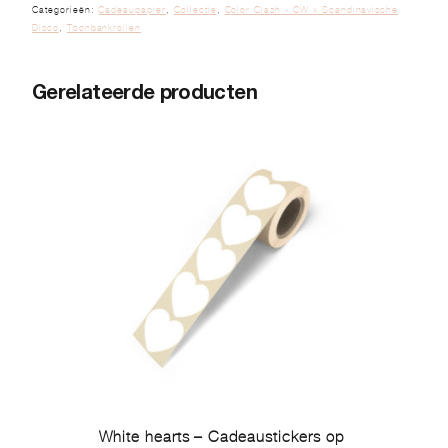
Categorieën:
Cadeaupapier
,
Collectie
,
Color Clash - CW x Scandinavische
Disco
,
Toonbankrollen
Gerelateerde producten
White hearts – Cadeaustickers op