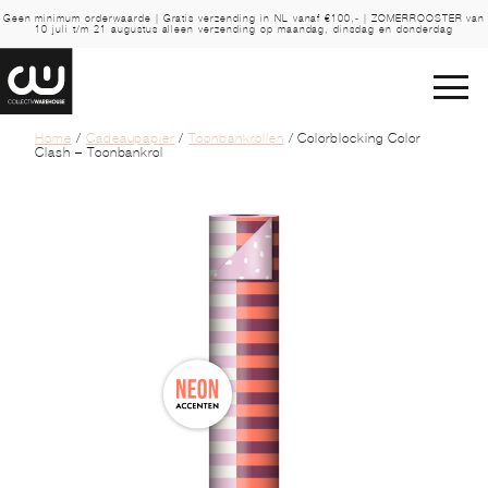
Geen minimum orderwaarde | Gratis verzending in NL vanaf €100,- | ZOMERROOSTER van
10 juli t/m 21 augustus alleen verzending op maandag, dinsdag en donderdag
Home
/
Cadeaupapier
/
Toonbankrollen
/ Colorblocking Color
Clash – Toonbankrol