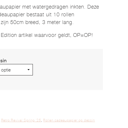
eaupapier met watergedragen inkten. Deze
eaupapier bestaat uit 10 rollen
 zijn 50cm breed, 3 meter lang.
 Edition artikel waarvoor geldt, OP=OP!
sin
,
Retro Revival Spring '25
,
Rollen cadeaupapier op dessin