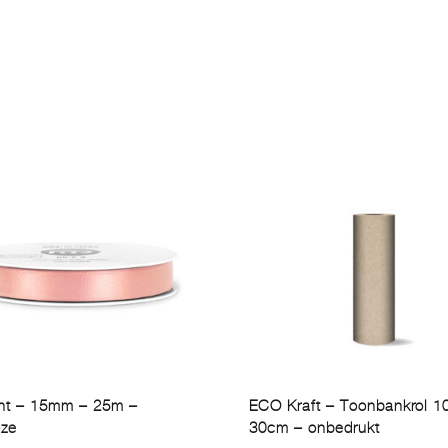
lint – 15mm – 25m –
ECO Kraft – Toonbankrol 
oze
30cm – onbedrukt