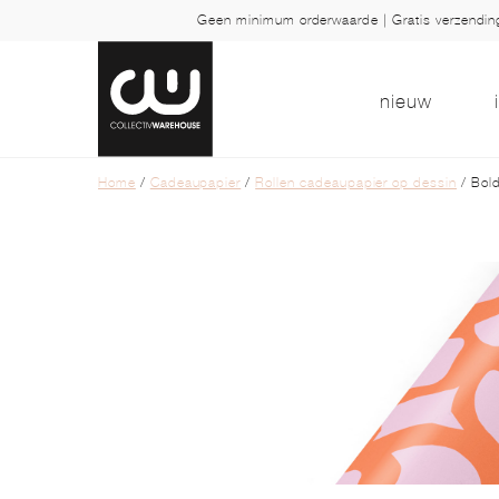
Geen minimum orderwaarde | Gratis verzendi
nieuw
Home
/
Cadeaupapier
/
Rollen cadeaupapier op dessin
/ Bold