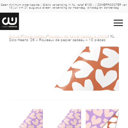
Geen minimum orderwaarde | Gratis verzending in NL vanaf €100,- | ZOMERROOSTER van
10 juli t/m 21 augustus alleen verzending op maandag, dinsdag en donderdag
Accueil
/
Papier cadeau
/
Rouleaux de papier cadeau à motifs
/ XL
Solo Hearts ’26 – Rouleaux de papier cadeau – 10 pièces