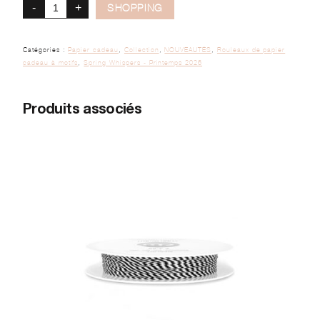
-
+
SHOPPING
Catégories :
Papier cadeau
,
Collection
,
NOUVEAUTÉS
,
Rouleaux de papier
cadeau à motifs
,
Spring Whispers - Printemps 2026
Produits associés