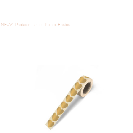
,
NIEUW
,
Papieren zakjes
,
Perfect Basics