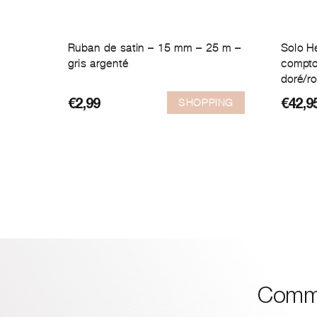
Ruban de satin – 15 mm – 25 m –
Solo H
gris argenté
compto
doré/r
SHOPPING
€
2,99
€
42,9
Comme