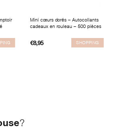
mptoir
Mini cœurs dorés – Autocollants
mé
cadeaux en rouleau – 500 pièces
PING
SHOPPING
€
8,95
ouse
?