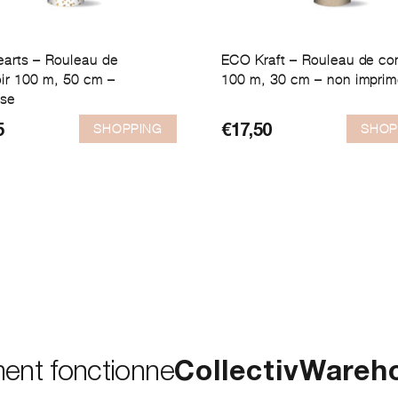
earts – Rouleau de
ECO Kraft – Rouleau de co
ir 100 m, 50 cm –
100 m, 30 cm – non impri
ose
SHOPPING
SHOP
5
€
17,50
nt fonctionne
CollectivWareh