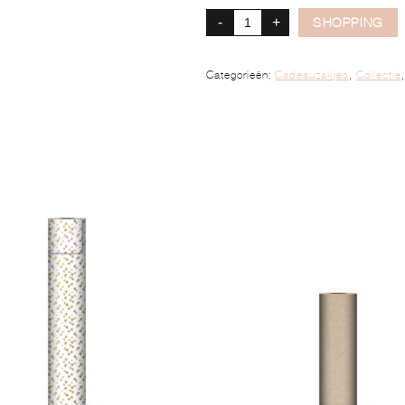
-
+
SHOPPING
Categorieën:
Cadeauzakjes
,
Collectie