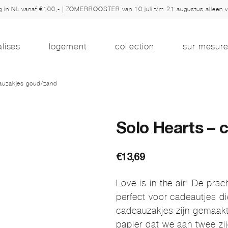
ng in NL vanaf €100,- | ZOMERROOSTER van 10 juli t/m 21 augustus alleen 
alises
logement
collection
sur mesur
auzakjes goud/zand
Solo Hearts –
€
13,69
Love is in the air! De prac
perfect voor cadeautjes d
cadeauzakjes zijn gemaakt
papier dat we aan twee zi