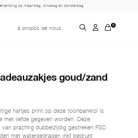
verzending op maandag, dinsdag en donderdag
0
e
à propos de nous
 cadeauzakjes goud/zand
htige hartjes print op deze toonbankrol is
ie met liefde gegeven worden. Deze
 van prachtig dubbelzijdig gestreken FSC
jden met watergedragen inkt bedrukt