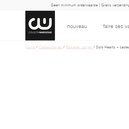
Geen minimum orderwaarde | Gratis verzendi
nouveau
faire ses v
Home
/
Cadeauzakjes
/
Papieren zakjes
/ Solo Hearts – cade