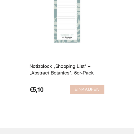
Notizblock „Shopping List“ –
„Abstract Botanics“, 5er-Pack
EINKAUFEN
€
5,10