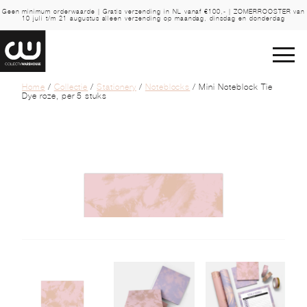
Geen minimum orderwaarde | Gratis verzending in NL vanaf €100,- | ZOMERROOSTER van
10 juli t/m 21 augustus alleen verzending op maandag, dinsdag en donderdag
Home
/
Collectie
/
Stationery
/
Noteblocks
/ Mini Noteblock Tie
Dye roze, per 5 stuks