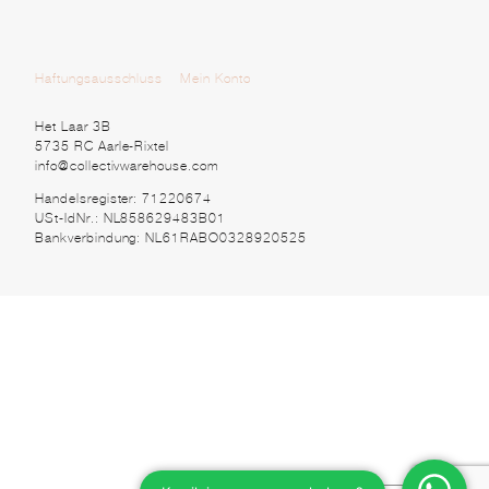
Haftungsausschluss
Mein Konto
Het Laar 3B
5735 RC Aarle-Rixtel
info@collectivwarehouse.com
Handelsregister: 71220674
USt-IdNr.: NL858629483B01
Bankverbindung: NL61RABO0328920525