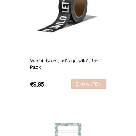
Washi-Tape „Let’s go wild“, 9er-
Pack
EINKAUFEN
€
9,95